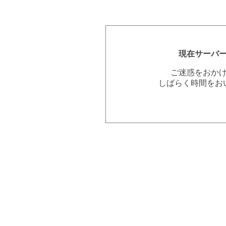
現在サーバ
ご迷惑をおか
しばらく時間をお