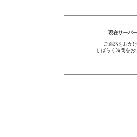
現在サーバ
ご迷惑をおか
しばらく時間をお