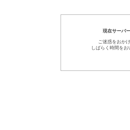
現在サーバ
ご迷惑をおか
しばらく時間をお