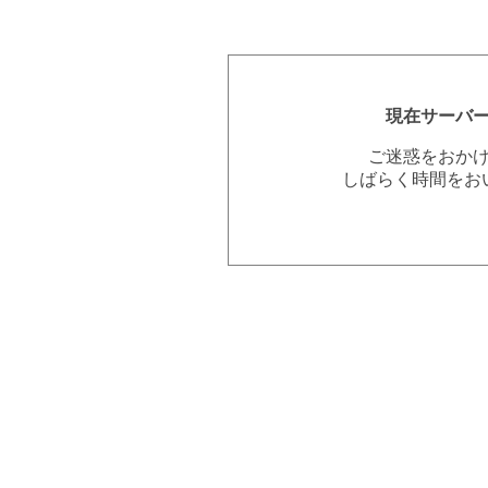
現在サーバ
ご迷惑をおか
しばらく時間をお