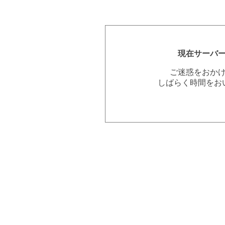
現在サーバ
ご迷惑をおか
しばらく時間をお