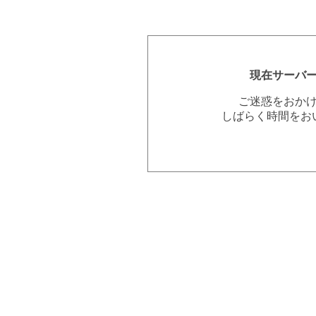
現在サーバ
ご迷惑をおか
しばらく時間をお