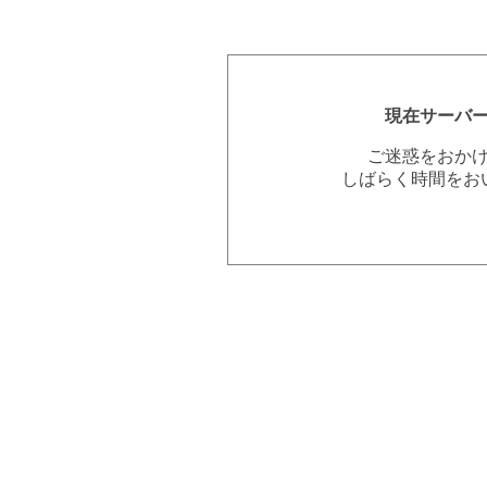
現在サーバ
ご迷惑をおか
しばらく時間をお