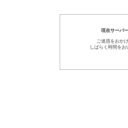
現在サーバ
ご迷惑をおか
しばらく時間をお