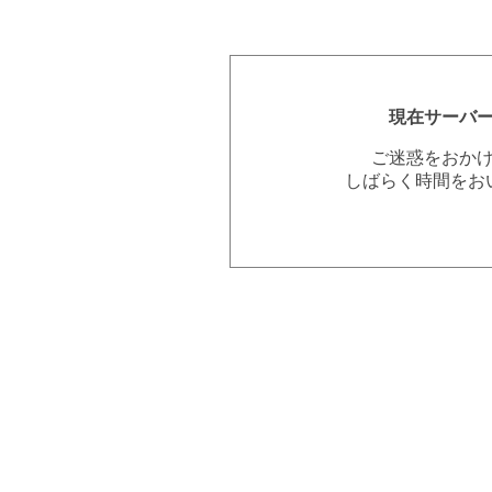
現在サーバ
ご迷惑をおか
しばらく時間をお