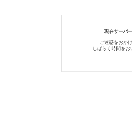
現在サーバ
ご迷惑をおか
しばらく時間をお