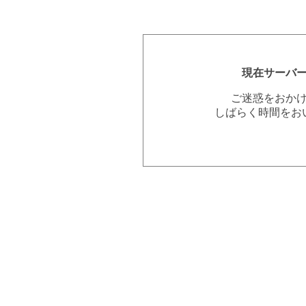
現在サーバ
ご迷惑をおか
しばらく時間をお