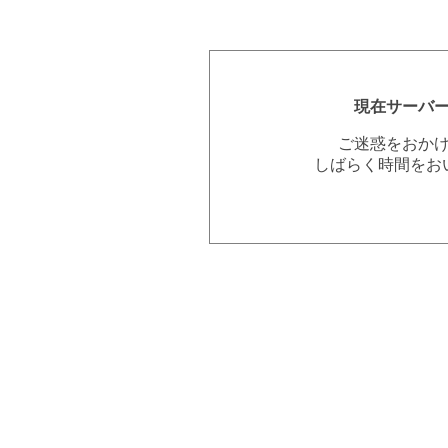
現在サーバ
ご迷惑をおか
しばらく時間をお