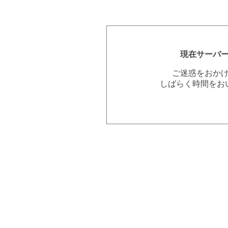
現在サーバ
ご迷惑をおか
しばらく時間をお