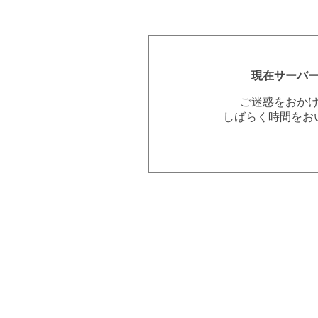
現在サーバ
ご迷惑をおか
しばらく時間をお