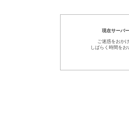
現在サーバ
ご迷惑をおか
しばらく時間をお