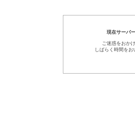
現在サーバ
ご迷惑をおか
しばらく時間をお