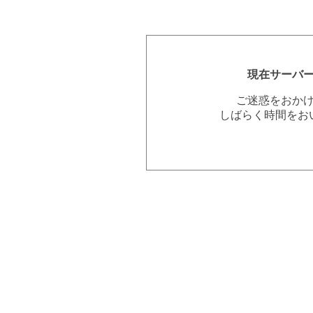
現在サーバ
ご迷惑をおか
しばらく時間をお