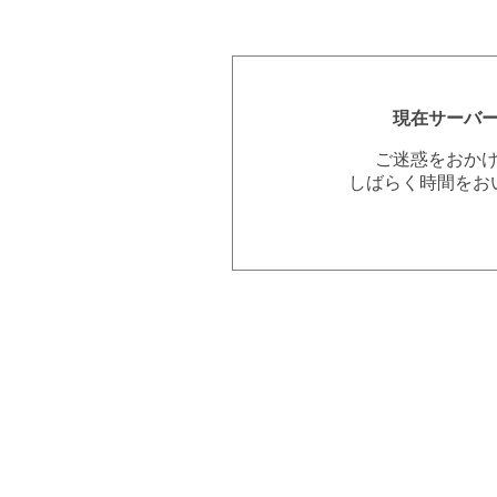
現在サーバ
ご迷惑をおか
しばらく時間をお