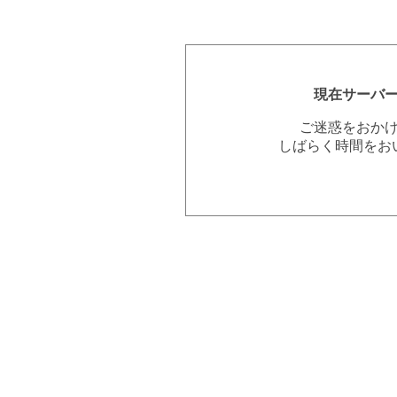
現在サーバ
ご迷惑をおか
しばらく時間をお