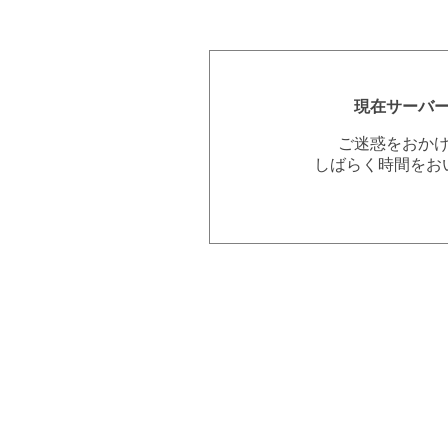
現在サーバ
ご迷惑をおか
しばらく時間をお