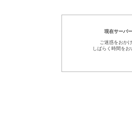
現在サーバ
ご迷惑をおか
しばらく時間をお