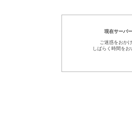
現在サーバ
ご迷惑をおか
しばらく時間をお