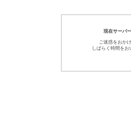
現在サーバ
ご迷惑をおか
しばらく時間をお