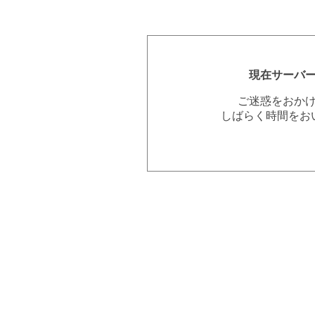
現在サーバ
ご迷惑をおか
しばらく時間をお