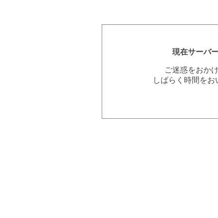
現在サーバ
ご迷惑をおか
しばらく時間をお