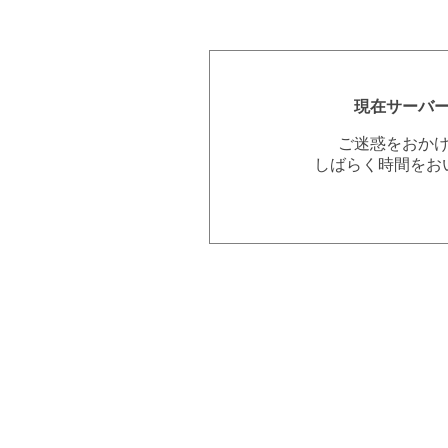
現在サーバ
ご迷惑をおか
しばらく時間をお