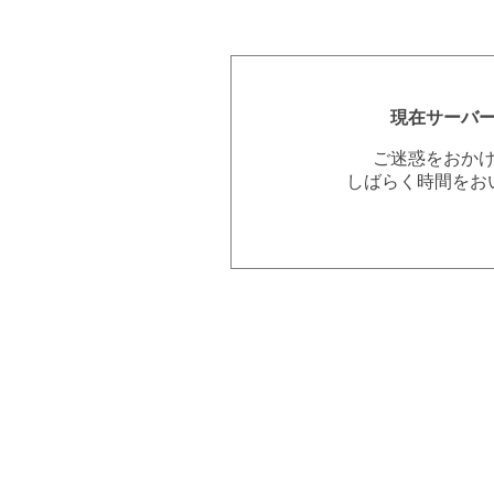
現在サーバ
ご迷惑をおか
しばらく時間をお