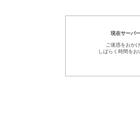
現在サーバ
ご迷惑をおか
しばらく時間をお