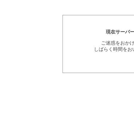
現在サーバ
ご迷惑をおか
しばらく時間をお