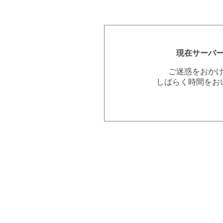
現在サーバ
ご迷惑をおか
しばらく時間をお