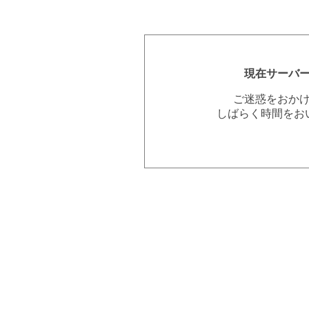
現在サーバ
ご迷惑をおか
しばらく時間をお