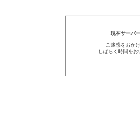
現在サーバ
ご迷惑をおか
しばらく時間をお