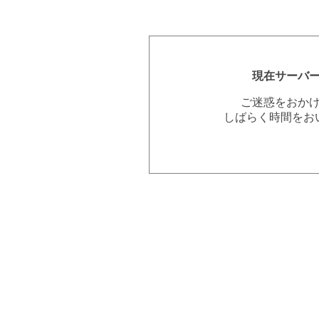
現在サーバ
ご迷惑をおか
しばらく時間をお