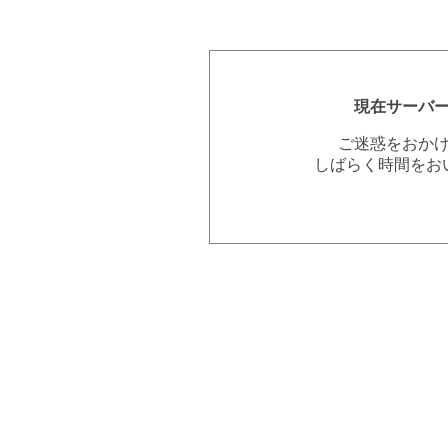
現在サーバ
ご迷惑をおか
しばらく時間をお