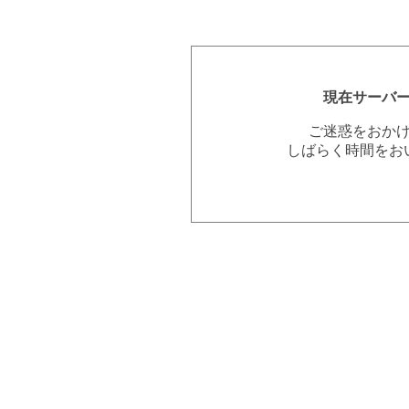
現在サーバ
ご迷惑をおか
しばらく時間をお