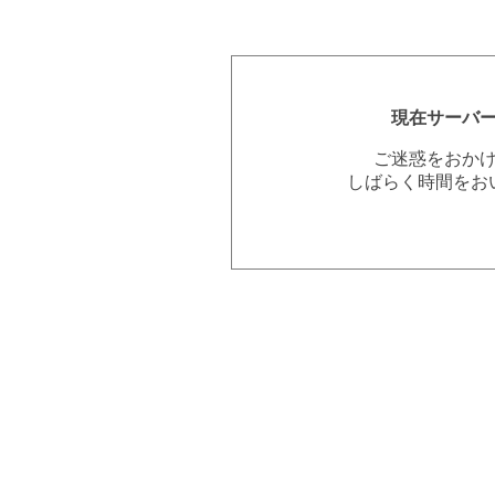
現在サーバ
ご迷惑をおか
しばらく時間をお