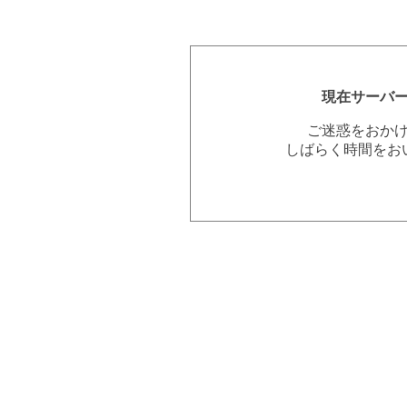
現在サーバ
ご迷惑をおか
しばらく時間をお