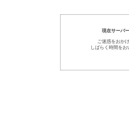
現在サーバ
ご迷惑をおか
しばらく時間をお