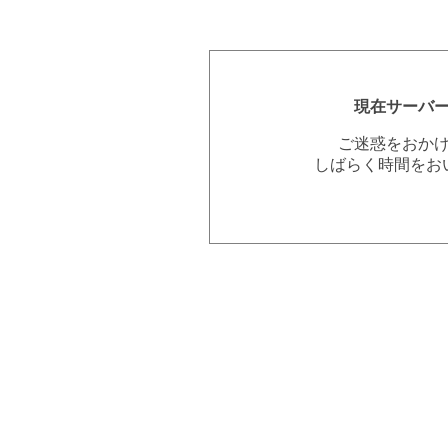
現在サーバ
ご迷惑をおか
しばらく時間をお