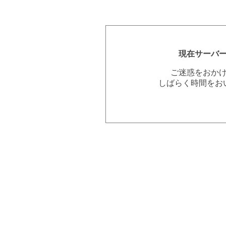
現在サーバ
ご迷惑をおか
しばらく時間をお