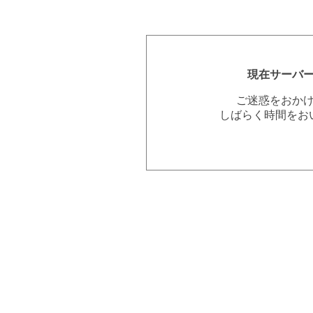
現在サーバ
ご迷惑をおか
しばらく時間をお