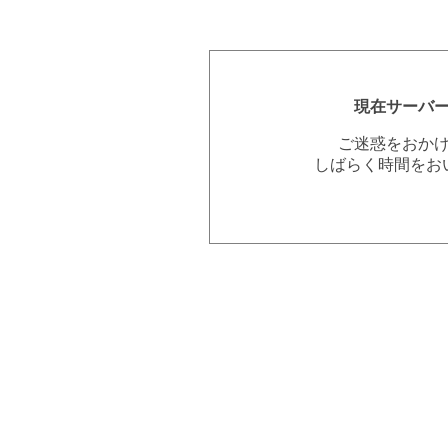
現在サーバ
ご迷惑をおか
しばらく時間をお