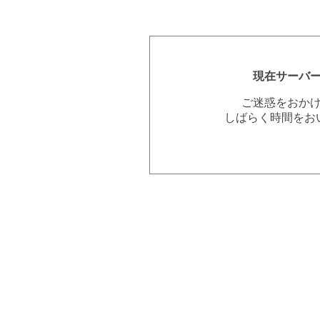
現在サーバ
ご迷惑をおか
しばらく時間をお