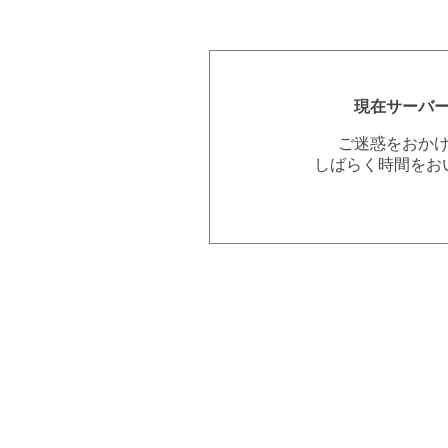
現在サーバ
ご迷惑をおか
しばらく時間をお