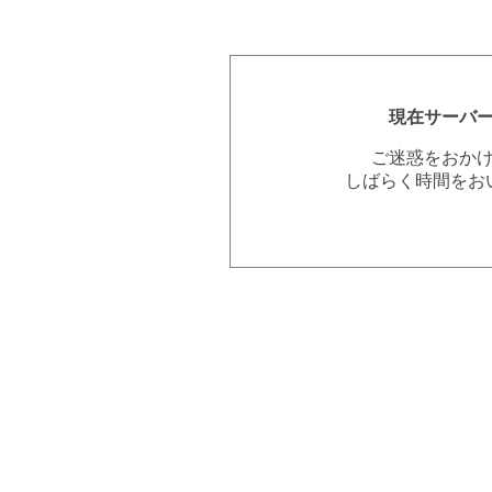
現在サーバ
ご迷惑をおか
しばらく時間をお