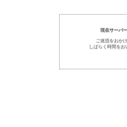
現在サーバ
ご迷惑をおか
しばらく時間をお