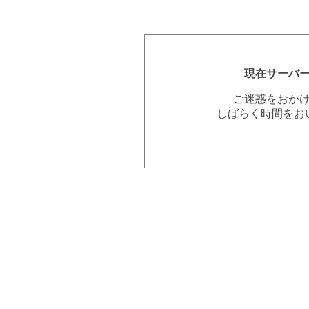
現在サーバ
ご迷惑をおか
しばらく時間をお