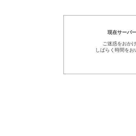
現在サーバ
ご迷惑をおか
しばらく時間をお