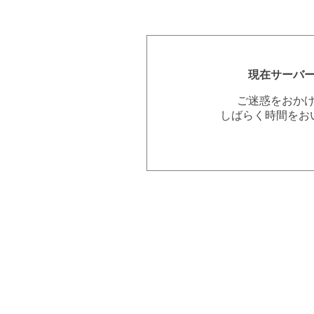
現在サーバ
ご迷惑をおか
しばらく時間をお