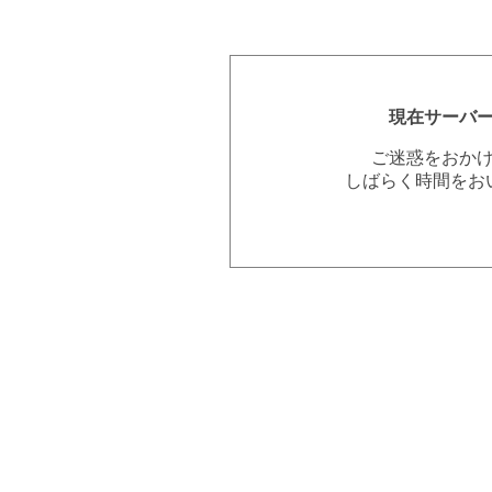
現在サーバ
ご迷惑をおか
しばらく時間をお